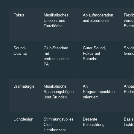
Fokus
Musikalisches
Ablaufmoderation
Flexi
Erlebnis und
und Zeremonie
versc
Tanzfläche
Even
Sound-
Club-Standard
Guter Sound,
Solid
Qualität
mit
Fokus auf
Grund
professioneller
Sprache
PA
Dramaturgie
Musikalische
An
Anpa
Spannungsbögen
Programmpunkten
Bedar
über Stunden
orientiert
Lichtdesign
Stimmungsvolles
Dezente
Basis
Club-
Beleuchtung
Lichte
Lichtkonzept