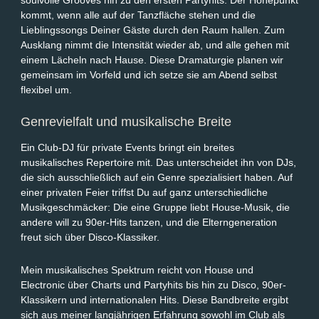
soulvolle Grooves hin zu den ersten Partyhits. Der Höhepunkt
kommt, wenn alle auf der Tanzfläche stehen und die
Lieblingssongs Deiner Gäste durch den Raum hallen. Zum
Ausklang nimmt die Intensität wieder ab, und alle gehen mit
einem Lächeln nach Hause. Diese Dramaturgie planen wir
gemeinsam im Vorfeld und ich setze sie am Abend selbst
flexibel um.
Genrevielfalt und musikalische Breite
Ein Club-DJ für private Events bringt ein breites
musikalisches Repertoire mit. Das unterscheidet ihn von DJs,
die sich ausschließlich auf ein Genre spezialisiert haben. Auf
einer privaten Feier triffst Du auf ganz unterschiedliche
Musikgeschmäcker: Die eine Gruppe liebt House-Musik, die
andere will zu 90er-Hits tanzen, und die Elterngeneration
freut sich über Disco-Klassiker.
Mein musikalisches Spektrum reicht von House und
Electronic über Charts und Partyhits bis hin zu Disco, 90er-
Klassikern und internationalen Hits. Diese Bandbreite ergibt
sich aus meiner langjährigen Erfahrung sowohl im Club als