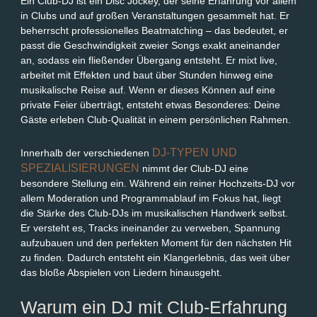
Ein Club-DJ ist ein Disc Jockey, der seine Erfahrung vor allem
in Clubs und auf großen Veranstaltungen gesammelt hat. Er
beherrscht professionelles Beatmatching – das bedeutet, er
passt die Geschwindigkeit zweier Songs exakt aneinander
an, sodass ein fließender Übergang entsteht. Er mixt live,
arbeitet mit Effekten und baut über Stunden hinweg eine
musikalische Reise auf. Wenn er dieses Können auf eine
private Feier überträgt, entsteht etwas Besonderes: Deine
Gäste erleben Club-Qualität in einem persönlichen Rahmen.
DJ-TYPEN UND
Innerhalb der verschiedenen
SPEZIALISIERUNGEN
nimmt der Club-DJ eine
besondere Stellung ein. Während ein reiner Hochzeits-DJ vor
allem Moderation und Programmablauf im Fokus hat, liegt
die Stärke des Club-DJs im musikalischen Handwerk selbst.
Er versteht es, Tracks ineinander zu verweben, Spannung
aufzubauen und den perfekten Moment für den nächsten Hit
zu finden. Dadurch entsteht ein Klangerlebnis, das weit über
das bloße Abspielen von Liedern hinausgeht.
Warum ein DJ mit Club-Erfahrung