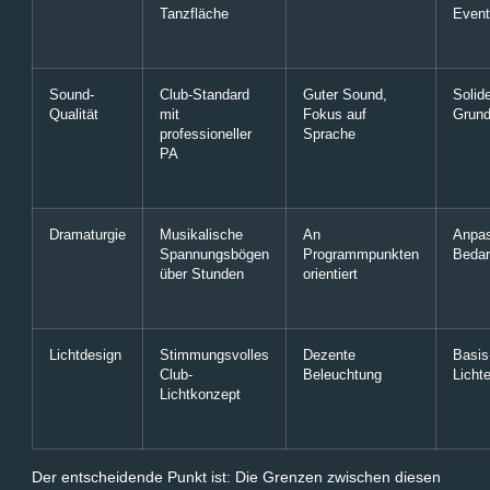
Tanzfläche
Even
Sound-
Club-Standard
Guter Sound,
Solid
Qualität
mit
Fokus auf
Grund
professioneller
Sprache
PA
Dramaturgie
Musikalische
An
Anpa
Spannungsbögen
Programmpunkten
Bedar
über Stunden
orientiert
Lichtdesign
Stimmungsvolles
Dezente
Basis
Club-
Beleuchtung
Lichte
Lichtkonzept
Der entscheidende Punkt ist: Die Grenzen zwischen diesen