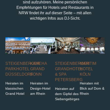
sind aufzuhören. Meine persönlichen
Empfehlungen für Hotels und Restaurants in
NRW findet ihr auf dieser Seite – mit allen
wichtigen Infos aus DJ-Sicht.
MARITIM
STEIGENBERGER
STEIGENBERGER
KAMEHA
HOTEL
GRANDHOTEL
PARKHOTEL
GRAND
KÖLN
& SPA
DÜSSELDORF
BONN
PETERSBERG
Heiraten mit
Heiraten im
Heiraten im
Blick auf Dom &
klassischen
Design-Hotel
Heiraten auf
Rhein
Grand Hotel
am Rhein
dem Gipfel des
Siebengebirges