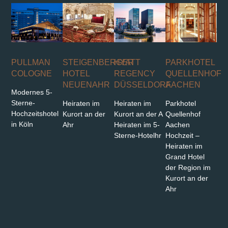
PULLMAN
STEIGENBERGER
HYATT
PARKHOTEL
COLOGNE
HOTEL
REGENCY
QUELLENHOF
NEUENAHR
DÜSSELDORF
AACHEN
Modernes 5-
Sterne-
Heiraten im
Heiraten im
Parkhotel
Hochzeitshotel
Kurort an der
Kurort an der A
Quellenhof
in Köln
Ahr
Heiraten im 5-
Aachen
Sterne-Hotelhr
Hochzeit –
Heiraten im
Grand Hotel
der Region im
Kurort an der
Ahr