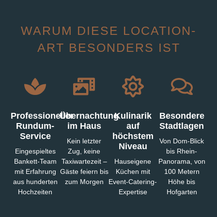
WARUM DIESE LOCATION-
ART BESONDERS IST
Professioneller
Übernachtung
Kulinarik
Besondere
Rundum-
im Haus
auf
Stadtlagen
Service
höchstem
Kein letzter
Von Dom-Blick
Niveau
Eingespieltes
Zug, keine
bis Rhein-
Bankett-Team
Taxiwartezeit –
Hauseigene
Panorama, von
mit Erfahrung
Gäste feiern bis
Küchen mit
100 Metern
aus hunderten
zum Morgen
Event-Catering-
Höhe bis
Hochzeiten
Expertise
Hofgarten