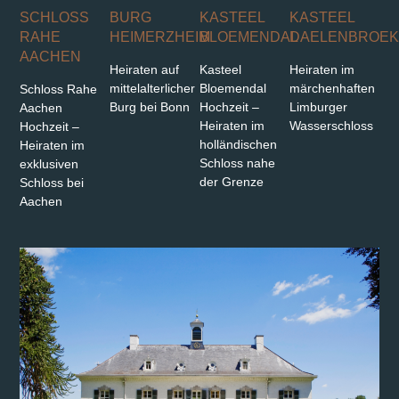
SCHLOSS
BURG
KASTEEL
KASTEEL
RAHE
HEIMERZHEIM
BLOEMENDAL
DAELENBROEK
AACHEN
Heiraten auf
Kasteel
Heiraten im
mittelalterlicher
Bloemendal
märchenhaften
Schloss Rahe
Burg bei Bonn
Hochzeit –
Limburger
Aachen
Heiraten im
Wasserschloss
Hochzeit –
holländischen
Heiraten im
Schloss nahe
exklusiven
der Grenze
Schloss bei
Aachen