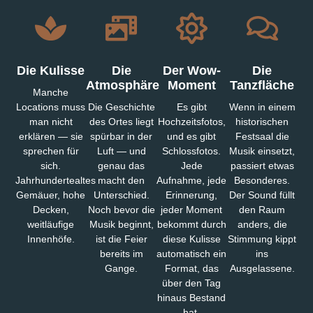
Die Kulisse
Die
Der Wow-
Die
Atmosphäre
Moment
Tanzfläche
Manche
Locations muss
Die Geschichte
Es gibt
Wenn in einem
man nicht
des Ortes liegt
Hochzeitsfotos,
historischen
erklären — sie
spürbar in der
und es gibt
Festsaal die
sprechen für
Luft — und
Schlossfotos.
Musik einsetzt,
sich.
genau das
Jede
passiert etwas
Jahrhundertealtes
macht den
Aufnahme, jede
Besonderes.
Gemäuer, hohe
Unterschied.
Erinnerung,
Der Sound füllt
Decken,
Noch bevor die
jeder Moment
den Raum
weitläufige
Musik beginnt,
bekommt durch
anders, die
Innenhöfe.
ist die Feier
diese Kulisse
Stimmung kippt
bereits im
automatisch ein
ins
Gange.
Format, das
Ausgelassene.
über den Tag
hinaus Bestand
hat.