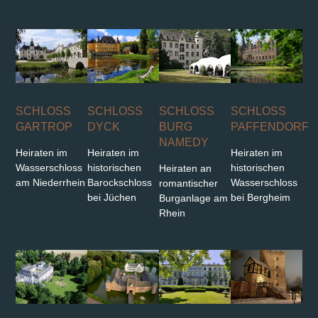
SCHLOSS
SCHLOSS
SCHLOSS
SCHLOSS
PAFFENDORF
GARTROP
DYCK
BURG
NAMEDY
Heiraten im
Heiraten im
Heiraten im
historischen
Wasserschloss
historischen
Heiraten an
Wasserschloss
am Niederrhein
Barockschloss
romantischer
bei Bergheim
bei Jüchen
Burganlage am
Rhein