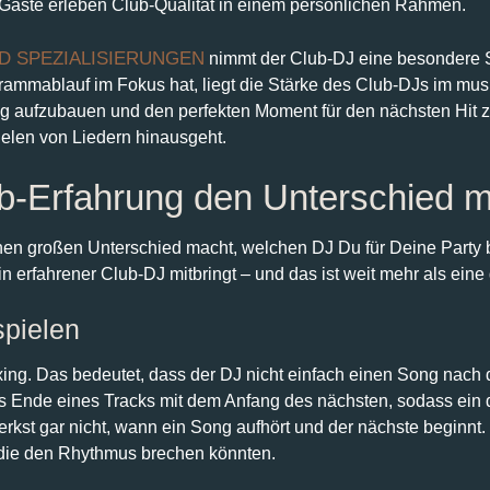
 Gäste erleben Club-Qualität in einem persönlichen Rahmen.
D SPEZIALISIERUNGEN
nimmt der Club-DJ eine besondere St
ammablauf im Fokus hat, liegt die Stärke des Club-DJs im musi
 aufzubauen und den perfekten Moment für den nächsten Hit zu
ielen von Liedern hinausgeht.
b-Erfahrung den Unterschied 
einen großen Unterschied macht, welchen DJ Du für Deine Party b
in erfahrener Club-DJ mitbringt – und das ist weit mehr als ei
spielen
xing. Das bedeutet, dass der DJ nicht einfach einen Song nach
das Ende eines Tracks mit dem Anfang des nächsten, sodass ein
kst gar nicht, wann ein Song aufhört und der nächste beginnt.
 die den Rhythmus brechen könnten.