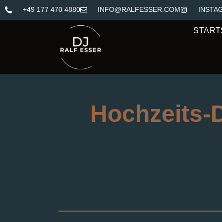
+49 177 470 4880
INFO@RALFESSER.COM
INSTA
START
Hochzeits-