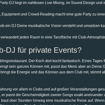
arty-DJ liegt im nahtlosen Live-Mixing, im Sound-Design und 
g, Equipment und Crowd-Reading macht eine gute Party zu eine
 ob ein DJ Deine musikalische Vision versteht und umsetzen ka
k verwandelt jeden Raum in eine Tanzfläche mit Club-Atmosphär
b-DJ für private Events?
blingsrestaurant. Der Koch dort kocht fantastisch. Eines Tages f
bringt sein ganzes Können mit, passt das Menü aber an Deine
Er bringt die Energie und das Können aus dem Club mit, stimmt a
rfahrung vor allem in Clubs und auf großen Veranstaltungen ges
, er passt die Geschwindigkeit zweier Songs exakt aneinander 
 und baut über Stunden hinweg eine musikalische Reise auf. Wenn