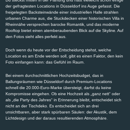
Du steckst mitten in der Planung und hast vielleicht schon einige
der gefragtesten Locations in Düsseldorf ins Auge gefasst. Die
freigelegten Backsteinwände einer industriellen Halle strahlen
urbanen Charme aus, die Stuckdecken einer historischen Villa in
Rheinnähe versprechen barocke Romantik, und das moderne
Rooftop bietet einen atemberaubenden Blick auf die Skyline. Auf
den Fotos sieht alles perfekt aus.
Doch wenn du heute vor der Entscheidung stehst, welche
Location es am Ende werden soll, gibt es einen Faktor, den kein
Foto einfangen kann: das Gefühl im Raum.
Bei einem durchschnittlichen Hochzeitsbudget, das in
Ballungsräumen wie Düsseldorf durch Premium-Locations
schnell die 20.000-Euro-Marke übersteigt, darfst du keine
Kompromisse eingehen. Ob eine Hochzeit als „ganz nett“ oder
als „die Party des Jahres“ in Erinnerung bleibt, entscheidet sich
nicht an der Tischdeko. Es entscheidet sich an drei
unsichtbaren, aber stark spürbaren Säulen: der Akustik, dem
Lichtdesign und der daraus resultierenden Atmosphäre.