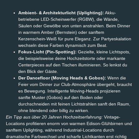
Ambient- & Architekturlicht (Uplighting):
Akku-
betriebene LED-Scheinwerfer (RGBW), die Wände,
Säulen oder Gewölbe von unten anstrahlen. Beim Dinner
in warmem Amber (Bernstein) oder sanftem
Kerzenschein-Weiß für pure Eleganz. Zur Partyeskalation
wechseln diese Farben dynamisch zum Beat.
Fokus-Licht (Pin-Spotting):
Gezielte, kleine Lichtspots,
die beispielsweise deine Hochzeitstorte oder markante
Centerpieces auf den Tischen illuminieren. So lenkst du
den Blick der Gäste.
Der Dancefloor (Moving Heads & Gobos):
Wenn die
Feier vom Dinner zur Club-Atmosphäre übergeht, braucht
es Bewegung. Intelligente Moving-Heads projizieren
sanfte Muster (Gobos) auf den Boden oder
durchschneiden mit feinen Lichtstrahlen sanft den Raum,
ohne blendend oder billig zu wirken.
Ein Tipp aus über 20 Jahren Hochzeitserfahrung:
Vintage-
Locations profitieren enorm von warmen Edison-Glühbirnen und
sanftem Uplighting, während Industrial-Locations durch
dramatische Farbwechsel und scharfe Lichtkanten erst richtig