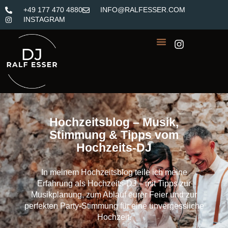
+49 177 470 4880
INFO@RALFESSER.COM
INSTAGRAM
Hochzeitsblog – Musik,
Stimmung & Tipps vom
Hochzeits-DJ
In meinem Hochzeitsblog teile ich meine
Erfahrung als Hochzeits-DJ – mit Tipps zur
Musikplanung, zum Ablauf eurer Feier und zur
perfekten Party-Stimmung für eine unvergessliche
Hochzeit.