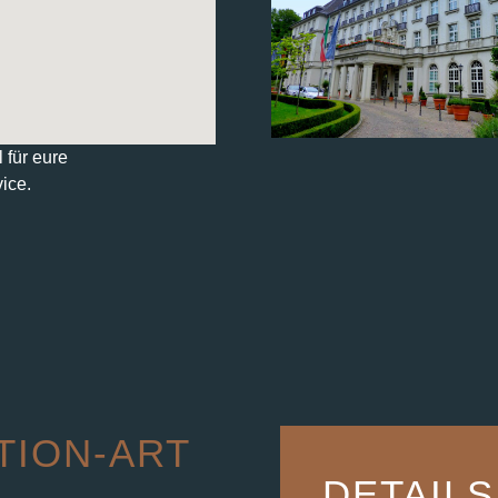
 für eure
ice.
TION-ART
DETAILS