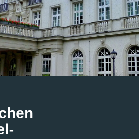
achen
l-