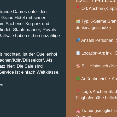
Ort: Aachen (Kurpa
 Grande Dames unter den
 Grand Hotel mit seiner
Typ: 5-Sterne Grand
 am Aachener Kurpark und
denkmalgeschützt) –
findet. Staatsmänner, Royals
Ballsäle haben schon unzählige
Anzahl Personen: b
Location-Art: inkl.
t möchten, ist der Quellenhof
achen/Köln/Düsseldorf. Als
tz hier: Die Säle sind
Stil: Historisch / 
ervice ist einfach Weltklasse.
Außenbereiche: Aac
n.
Lage: Aachen-Stad
Flughafennähe Lüttich
Trauungsmöglichkeit
Trauung