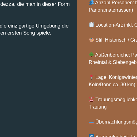
Anzahl Personen: b
ndezza, die man in dieser Form
Panoramaterrassen)
Location-Art: inkl.
 die einzigartige Umgebung die
en ersten Song spiele.
Stil: Historisch / 
Außenbereiche: Pan
Rheintal & Siebengeb
Lage: Königswinte
Köln/Bonn ca. 30 km)
Trauungsmöglichkeit
Trauung
Übernachtungsmögl
Barrierefreiheit: Ja