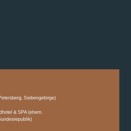
(Petersberg, Siebengebirge)
dhotel & SPA (ehem.
Bundesrepublik)