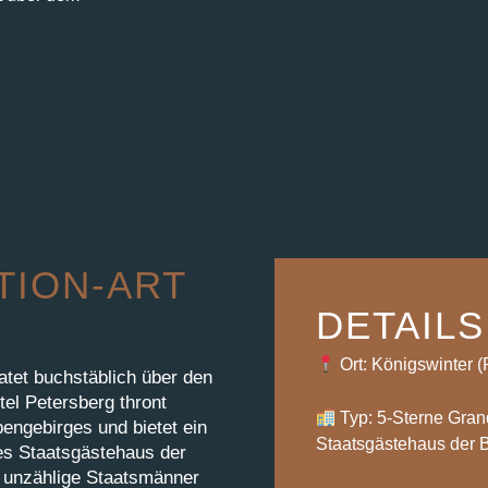
TION-ART
DETAILS
Ort: Königswinter 
atet buchstäblich über den
el Petersberg thront
Typ: 5-Sterne Gran
engebirges und bietet ein
Staatsgästehaus der 
ges Staatsgästehaus der
d unzählige Staatsmänner