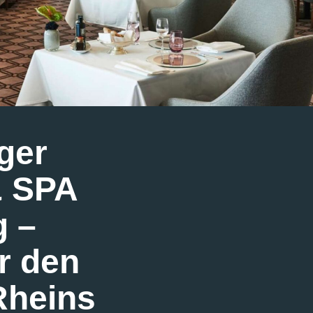
ger
& SPA
g –
r den
Rheins